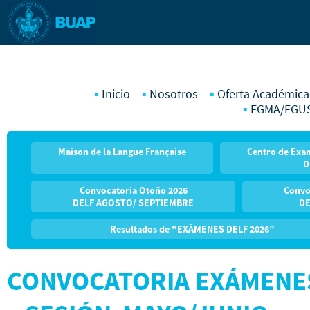
Inicio
Nosotros
Oferta Académica
FGMA/FGU
Maison de la Langue Française
Centro de Exam
D
Convocatoria Otoño 2026
Convo
DELF AGOSTO/ SEPTIEMBRE
DE
Resultados de "EXÁMENES DELF 2026”
CONVOCATORIA EXÁMENES