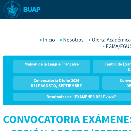
Inicio
Nosotros
Oferta Académica
FGMA/FGU
Maison de la Langue Française
Centro de Exam
D
Convocatoria Otoño 2026
Convo
DELF AGOSTO/ SEPTIEMBRE
DE
Resultados de "EXÁMENES DELF 2026”
CONVOCATORIA EXÁMENES