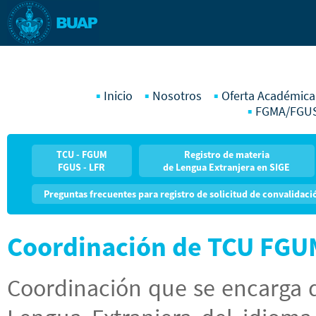
Inicio
Nosotros
Oferta Académica
FGMA/FGU
TCU - FGUM
Registro de materia
FGUS - LFR
de Lengua Extranjera en SIGE
Preguntas frecuentes para registro de solicitud de convalidaci
Coordinación de TCU FGU
Coordinación que se encarga 